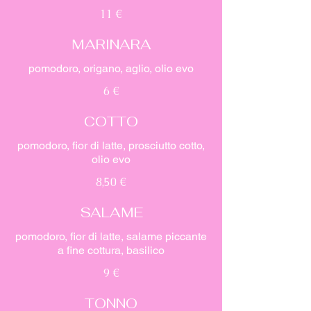
11 €
MARINARA
pomodoro, origano, aglio, olio evo
6 €
COTTO
pomodoro, fior di latte, prosciutto cotto,
olio evo
8,50 €
SALAME
pomodoro, fior di latte, salame piccante
a fine cottura, basilico
9 €
TONNO