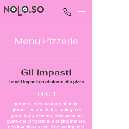
Menu Pizzeria
Gli impasti
I nostri impasti da abbinare alle pizze
TIPO 1
quando il passato torna ai nostri
giorni... l'unione di due tipologie di
grano (duro e tenero) restituisce un
gusto che ci riporta alle origini: intenso,
non invasivo e ricco, il nostro impasto