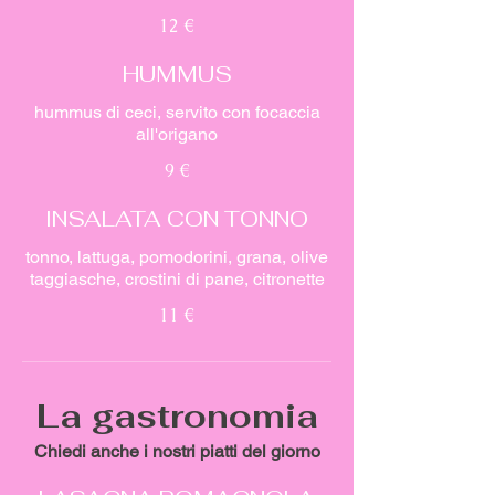
12 €
HUMMUS
hummus di ceci, servito con focaccia
all'origano
9 €
INSALATA CON TONNO
tonno, lattuga, pomodorini, grana, olive
taggiasche, crostini di pane, citronette
11 €
La gastronomia
Chiedi anche i nostri piatti del giorno