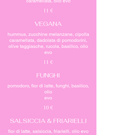
caramellata, olio evo
11 €
VEGANA
hummus, zucchine melanzane, cipolla
caramellata, dadolata di pomodorini,
olive taggiasche, rucola, basilico, olio
evo
11 €
FUNGHI
pomodoro, fior di latte, funghi, basilico,
olio
evo
10 €
SALSICCIA & FRIARIELLI
fior di latte, salsiccia, friarielli, olio evo