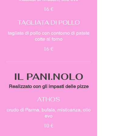
16 €
TAGLIATA DI POLLO
tagliata di pollo con contorno di patate
cotte al forno
16 €
IL PANI.NOLO
Realizzato con gli impasti delle pizze
ATHOS
crudo di Parma, bufala, misticanza, olio
evo
10 €