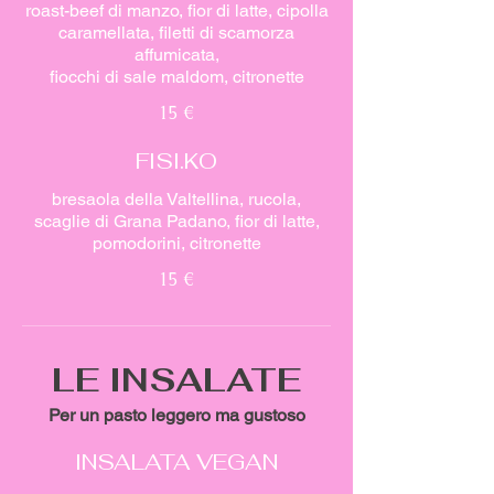
roast-beef di manzo, fior di latte, cipolla
caramellata, filetti di scamorza
affumicata,
fiocchi di sale maldom, citronette
15 €
FISI.KO
bresaola della Valtellina, rucola,
scaglie di Grana Padano, fior di latte,
pomodorini, citronette
15 €
LE INSALATE
Per un pasto leggero ma gustoso
INSALATA VEGAN