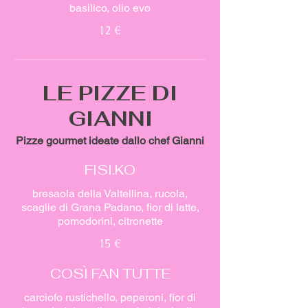
basilico, olio evo
12 €
LE PIZZE DI
GIANNI
Pizze gourmet ideate dallo chef Gianni
FISI.KO
bresaola della Valtellina, rucola,
scaglie di Grana Padano, fior di latte,
pomodorini, citronette
15 €
COSÌ FAN TUTTE
carciofo rustichello, peperoni, fior di