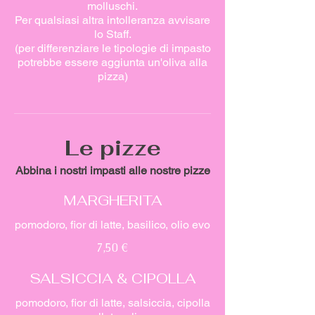
molluschi.
Per qualsiasi altra intolleranza avvisare
lo Staff.
(per differenziare le tipologie di impasto
potrebbe essere aggiunta un'oliva alla
pizza)
Le pizze
Abbina i nostri impasti alle nostre pizze
MARGHERITA
pomodoro, fior di latte, basilico, olio evo
7,50 €
SALSICCIA & CIPOLLA
pomodoro, fior di latte, salsiccia, cipolla