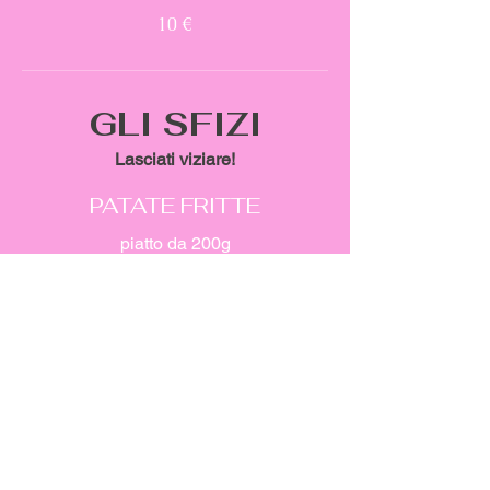
10 €
GLI SFIZI
Lasciati viziare!
PATATE FRITTE
piatto da 200g
5 €
PATATE AL FORNO
piatto da 200g
5 €
OLIVE ALL' ASCOLANA
5 €